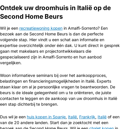
Ontdek uw droomhuis in Italië op de
Second Home Beurs
Wil je een
recreatiewoning kopen
in Amalfi-Sorrento? Een
bezoek aan de Second Home Beurs is dan de perfecte
volgende stap. Hier vindt u een schat aan informatie en
expertise overzichtelijk onder één dak. U kunt direct in gesprek
gaan met makelaars en projectontwikkelaars die
gespecialiseerd zijn in Amalfi-Sorrento en hun aanbod
vergelijken.
Woon informatieve seminars bij over het aankoopproces,
belastingen en financieringsmogelijkheden in Italië. Experts
staan klaar om al je persoonlijke vragen te beantwoorden. De
beurs is de ideale gelegenheid om u te oriënteren, de juiste
contacten te leggen en de aankoop van uw droomhuis in Italië
een stap dichterbij te brengen.
Dus wil je een
huis kopen in Spanje
,
Italië
,
Frankrijk
,
Italië
of een
van de 20 andere landen. Start dan je zoektocht met een
bezoek aan de Second Home Beurs. Wil je een
chalet kopen
in