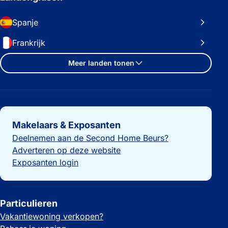
Spanje
Frankrijk
Meer landen tonen
Belangrijke links
Makelaars & Exposanten
Deelnemen aan de Second Home Beurs?
Adverteren op deze website
Exposanten login
Particulieren
Vakantiewoning verkopen?