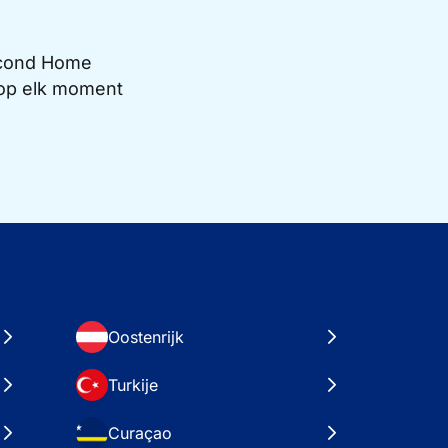
Second Home
e op elk moment
Oostenrijk
Turkije
Curaçao