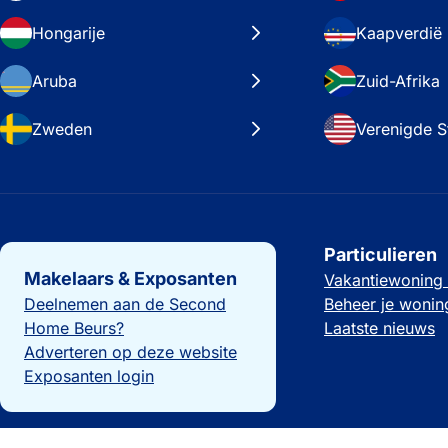
Hongarije
Kaapverdië
Aruba
Zuid-Afrika
Zweden
Verenigde S
Belangrijke links
Particulieren
Makelaars & Exposanten
Vakantiewoning
Deelnemen aan de Second
Beheer je wonin
Home Beurs?
Laatste nieuws
Adverteren op deze website
Exposanten login