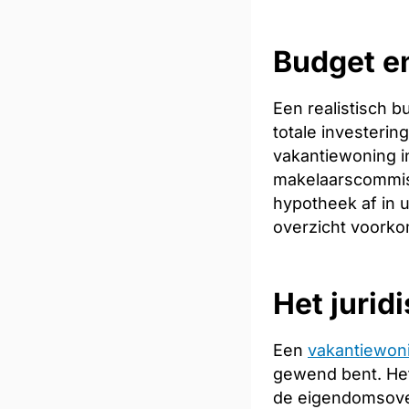
Budget en
Een realistisch 
totale investeri
vakantiewoning in
makelaarscommiss
hypotheek af in u
overzicht voorkom
Het jurid
Een
vakantiewon
gewend bent. Het
de eigendomsoverd