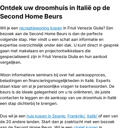
Ontdek uw droomhuis in Italië op de
Second Home Beurs
Wil je een
recreatiewoning kopen
in Friuli Venezia Giulia? Een
bezoek aan de Second Home Beurs is dan de perfecte
volgende stap. Hier vindt u een schat aan informatie en
expertise overzichtelijk onder één dak. U kunt direct in gesprek
gaan met makelaars en projectontwikkelaars die
gespecialiseerd zijn in Friuli Venezia Giulia en hun aanbod
vergelijken.
Woon informatieve seminars bij over het aankoopproces,
belastingen en financieringsmogelijkheden in Italië. Experts
staan klaar om al je persoonlijke vragen te beantwoorden. De
beurs is de ideale gelegenheid om u te oriënteren, de juiste
contacten te leggen en de aankoop van uw droomhuis in Italië
een stap dichterbij te brengen.
Dus wil je een
huis kopen in Spanje
,
Frankrijk/
,
Italië/
of een van
de 20 andere landen. Start dan je zoektocht met een bezoek
aan de Second Home Beurs. Wil je een
chalet kopen
in