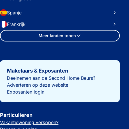
Spanje
Frankrijk
Meer landen tonen
Belangrijke links
Makelaars & Exposanten
Deelnemen aan de Second Home Beurs?
Adverteren op deze website
Exposanten login
Particulieren
Vakantiewoning verkopen?