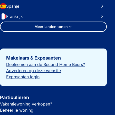
Spanje
Frankrijk
Meer landen tonen
Belangrijke links
Makelaars & Exposanten
Deelnemen aan de Second Home Beurs?
Adverteren op deze website
Exposanten login
Particulieren
Vakantiewoning verkopen?
Beheer je woning