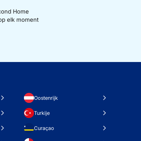
Second Home
e op elk moment
Oostenrijk
Turkije
Curaçao