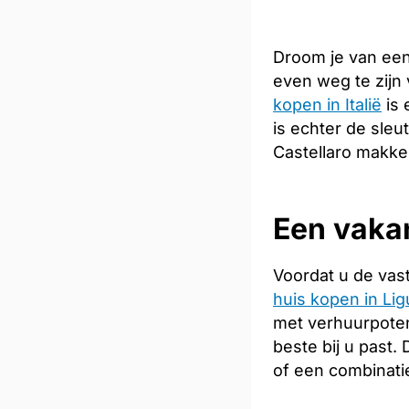
Droom je van een
even weg te zijn
kopen in Italië
is 
is echter de sleu
Castellaro makkel
Een vakan
Voordat u de vas
huis kopen in Lig
met verhuurpoten
beste bij u past
of een combinati