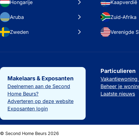
Hongarije
Kaapverdië
Aruba
Zuid-Afrika
Zweden
Verenigde S
Belangrijke links
Particulieren
Makelaars & Exposanten
Vakantiewoning
Deelnemen aan de Second
Beheer je wonin
Home Beurs?
Laatste nieuws
Adverteren op deze website
Exposanten login
© Second Home Beurs 2026