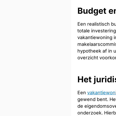
Budget en
Een realistisch 
totale investeri
vakantiewoning in
makelaarscommiss
hypotheek af in u
overzicht voorkom
Het jurid
Een
vakantiewon
gewend bent. Het
de eigendomsoverd
onderzoek. Hierb