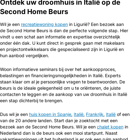
Ontdek uw droomhuis in Italië op de
Second Home Beurs
Wil je een
recreatiewoning kopen
in Ligurië? Een bezoek aan
de Second Home Beurs is dan de perfecte volgende stap. Hier
vindt u een schat aan informatie en expertise overzichtelijk
onder één dak. U kunt direct in gesprek gaan met makelaars
en projectontwikkelaars die gespecialiseerd zijn in Ligurië en
hun aanbod vergelijken.
Woon informatieve seminars bij over het aankoopproces,
belastingen en financieringsmogelijkheden in Italië. Experts
staan klaar om al je persoonlijke vragen te beantwoorden. De
beurs is de ideale gelegenheid om u te oriënteren, de juiste
contacten te leggen en de aankoop van uw droomhuis in Italië
een stap dichterbij te brengen.
Dus wil je een
huis kopen in Spanje
,
Italië
,
Frankrijk
,
Italië
of een
van de 20 andere landen. Start dan je zoektocht met een
bezoek aan de Second Home Beurs. Wil je een
chalet kopen
in
Nederland dan is de beurs ook een mooi startpunt. Naast
vakantiewoningen uit het buitenland is er ook een ruim aanbod