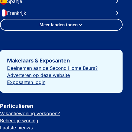
Spanje
Frankrijk
Meer landen tonen
Belangrijke links
Makelaars & Exposanten
Deelnemen aan de Second Home Beurs?
Adverteren op deze website
Exposanten login
Particulieren
Vakantiewoning verkopen?
Beheer je woning
Laatste nieuws