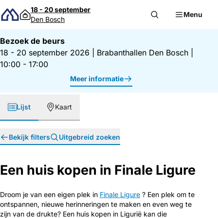
Direct naar inhoud
18 - 20 september
Menu
Den Bosch
Bezoek de beurs
18 - 20 september 2026
|
Brabanthallen Den Bosch
|
10:00 - 17:00
Meer informatie
Lijst
Kaart
Bekijk filters
Uitgebreid zoeken
Een huis kopen in Finale Ligure
Droom je van een eigen plek in
Finale Ligure
? Een plek om te
ontspannen, nieuwe herinneringen te maken en even weg te
zijn van de drukte? Een huis kopen in Ligurië kan die