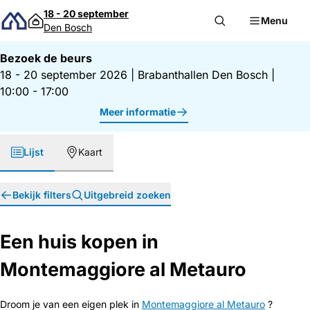
Direct naar inhoud
18 - 20 september
Menu
Den Bosch
Bezoek de beurs
18 - 20 september 2026
|
Brabanthallen Den Bosch
|
10:00 - 17:00
Meer informatie
Lijst
Kaart
Bekijk filters
Uitgebreid zoeken
Een huis kopen in
Montemaggiore al Metauro
Droom je van een eigen plek in
Montemaggiore al Metauro
?