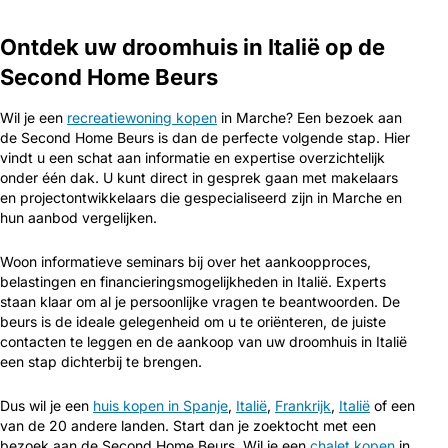
Ontdek uw droomhuis in Italië op de
Second Home Beurs
Wil je een
recreatiewoning kopen
in Marche? Een bezoek aan
de Second Home Beurs is dan de perfecte volgende stap. Hier
vindt u een schat aan informatie en expertise overzichtelijk
onder één dak. U kunt direct in gesprek gaan met makelaars
en projectontwikkelaars die gespecialiseerd zijn in Marche en
hun aanbod vergelijken.
Woon informatieve seminars bij over het aankoopproces,
belastingen en financieringsmogelijkheden in Italië. Experts
staan klaar om al je persoonlijke vragen te beantwoorden. De
beurs is de ideale gelegenheid om u te oriënteren, de juiste
contacten te leggen en de aankoop van uw droomhuis in Italië
een stap dichterbij te brengen.
Dus wil je een
huis kopen in Spanje
,
Italië
,
Frankrijk
,
Italië
of een
van de 20 andere landen. Start dan je zoektocht met een
bezoek aan de Second Home Beurs. Wil je een
chalet kopen
in