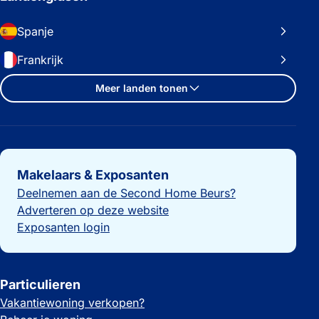
Spanje
Frankrijk
Meer landen tonen
Belangrijke links
Makelaars & Exposanten
Deelnemen aan de Second Home Beurs?
Adverteren op deze website
Exposanten login
Particulieren
Vakantiewoning verkopen?