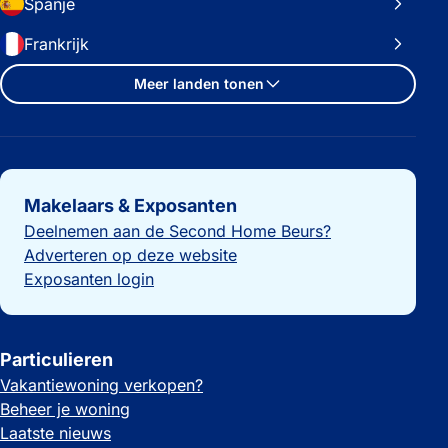
Spanje
Frankrijk
Meer landen tonen
Belangrijke links
Makelaars & Exposanten
Deelnemen aan de Second Home Beurs?
Adverteren op deze website
Exposanten login
Particulieren
Vakantiewoning verkopen?
Beheer je woning
Laatste nieuws