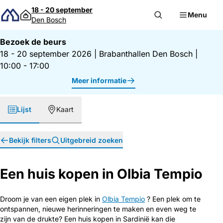
Direct naar inhoud
18 - 20 september
Menu
Den Bosch
Bezoek de beurs
18 - 20 september 2026
|
Brabanthallen Den Bosch
|
10:00 - 17:00
Meer informatie
Lijst
Kaart
Bekijk filters
Uitgebreid zoeken
Een huis kopen in Olbia Tempio
Droom je van een eigen plek in
Olbia Tempio
? Een plek om te
ontspannen, nieuwe herinneringen te maken en even weg te
zijn van de drukte? Een huis kopen in Sardinië kan die