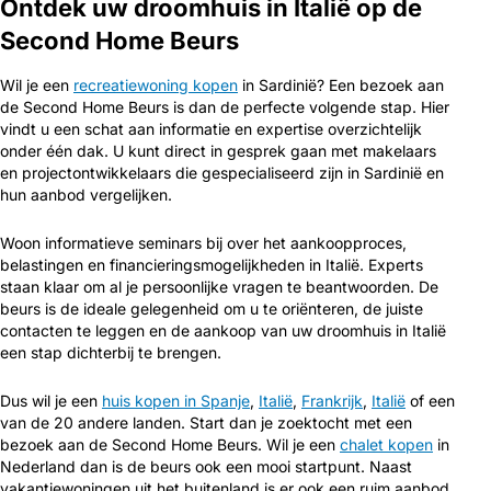
Ontdek uw droomhuis in Italië op de
Second Home Beurs
Wil je een
recreatiewoning kopen
in Sardinië? Een bezoek aan
de Second Home Beurs is dan de perfecte volgende stap. Hier
vindt u een schat aan informatie en expertise overzichtelijk
onder één dak. U kunt direct in gesprek gaan met makelaars
en projectontwikkelaars die gespecialiseerd zijn in Sardinië en
hun aanbod vergelijken.
Woon informatieve seminars bij over het aankoopproces,
belastingen en financieringsmogelijkheden in Italië. Experts
staan klaar om al je persoonlijke vragen te beantwoorden. De
beurs is de ideale gelegenheid om u te oriënteren, de juiste
contacten te leggen en de aankoop van uw droomhuis in Italië
een stap dichterbij te brengen.
Dus wil je een
huis kopen in Spanje
,
Italië
,
Frankrijk
,
Italië
of een
van de 20 andere landen. Start dan je zoektocht met een
bezoek aan de Second Home Beurs. Wil je een
chalet kopen
in
Nederland dan is de beurs ook een mooi startpunt. Naast
vakantiewoningen uit het buitenland is er ook een ruim aanbod