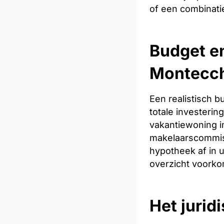
of een combinati
Budget en
Montecc
Een realistisch 
totale investeri
vakantiewoning in
makelaarscommiss
hypotheek af in u
overzicht voorkom
Het jurid