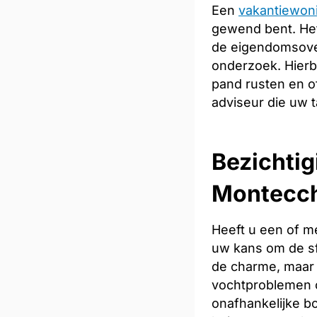
Een
vakantiewon
gewend bent. Het
de eigendomsoverd
onderzoek. Hierb
pand rusten en of
adviseur die uw t
Bezichtig
Montecc
Heeft u een of m
uw kans om de sfe
de charme, maar 
vochtproblemen o
onafhankelijke bo