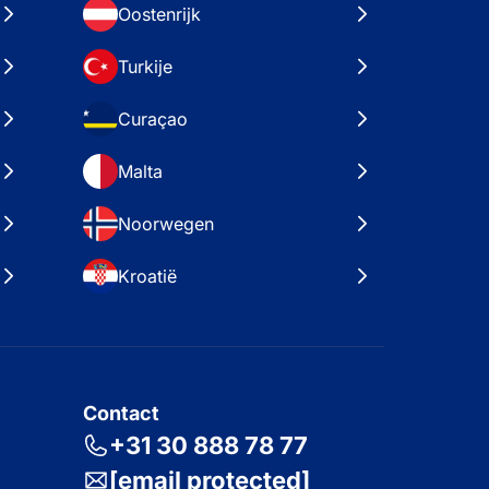
Oostenrijk
Turkije
Curaçao
Malta
Noorwegen
Kroatië
Contact
+31 30 888 78 77
[email protected]