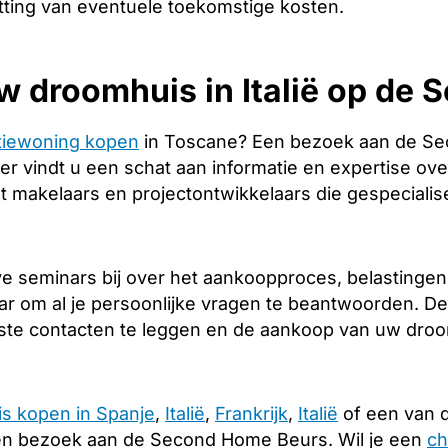
tting van eventuele toekomstige kosten.
w droomhuis in Italië op de
tiewoning kopen
in Toscane? Een bezoek aan de Se
er vindt u een schat aan informatie en expertise over
 makelaars en projectontwikkelaars die gespecialis
 seminars bij over het aankoopproces, belastingen e
ar om al je persoonlijke vragen te beantwoorden. De
iste contacten te leggen en de aankoop van uw droomh
is kopen in Spanje
,
Italië
,
Frankrijk
,
Italië
of een van d
en bezoek aan de Second Home Beurs. Wil je een
ch