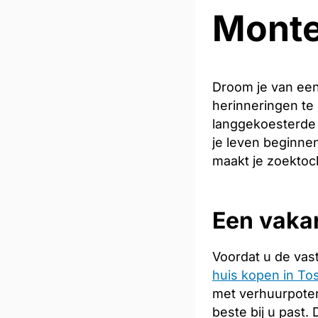
Monte
Droom je van een
herinneringen te
langgekoesterde
je leven beginnen
maakt je zoektoc
Een vakan
Voordat u de vas
huis kopen in To
met verhuurpoten
beste bij u past