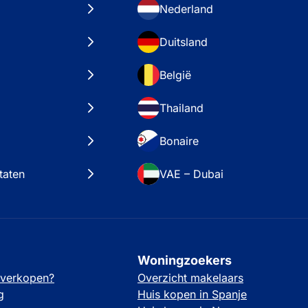
Nederland
Duitsland
België
Thailand
Bonaire
taten
VAE – Dubai
Woningzoekers
 verkopen?
Overzicht makelaars
g
Huis kopen in Spanje