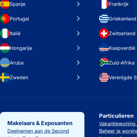
Spanje
Frankrijk
Portugal
Griekenland
Italië
Zwitserland
Hongarije
Kaapverdië
Aruba
Zuid-Afrika
Zweden
Verenigde S
Belangrijke links
Particulieren
Makelaars & Exposanten
Vakantiewoning
Deelnemen aan de Second
Beheer je wonin