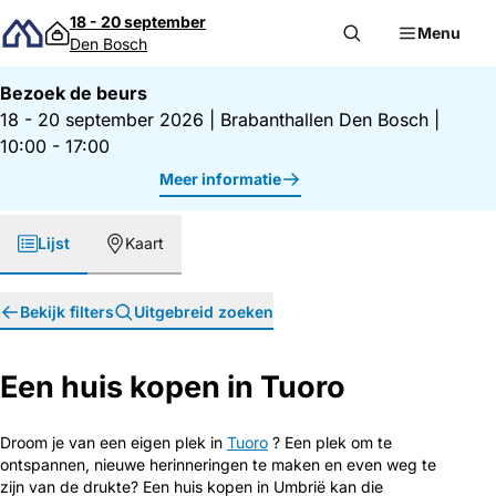
Direct naar inhoud
18 - 20 september
Menu
Den Bosch
Bezoek de beurs
18 - 20 september 2026
|
Brabanthallen Den Bosch
|
10:00 - 17:00
Meer informatie
Lijst
Kaart
Bekijk filters
Uitgebreid zoeken
Een huis kopen in Tuoro
Droom je van een eigen plek in
Tuoro
? Een plek om te
ontspannen, nieuwe herinneringen te maken en even weg te
zijn van de drukte? Een huis kopen in Umbrië kan die