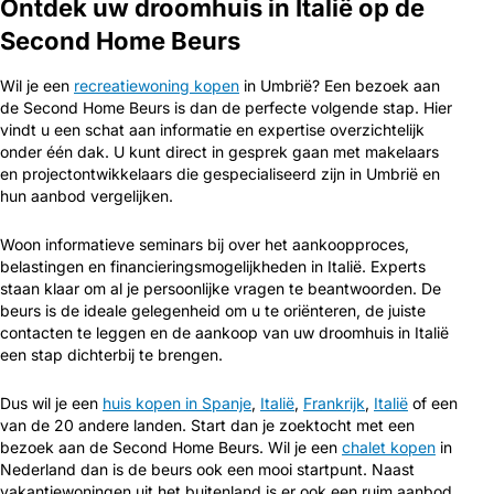
Ontdek uw droomhuis in Italië op de
Second Home Beurs
Wil je een
recreatiewoning kopen
in Umbrië? Een bezoek aan
de Second Home Beurs is dan de perfecte volgende stap. Hier
vindt u een schat aan informatie en expertise overzichtelijk
onder één dak. U kunt direct in gesprek gaan met makelaars
en projectontwikkelaars die gespecialiseerd zijn in Umbrië en
hun aanbod vergelijken.
Woon informatieve seminars bij over het aankoopproces,
belastingen en financieringsmogelijkheden in Italië. Experts
staan klaar om al je persoonlijke vragen te beantwoorden. De
beurs is de ideale gelegenheid om u te oriënteren, de juiste
contacten te leggen en de aankoop van uw droomhuis in Italië
een stap dichterbij te brengen.
Dus wil je een
huis kopen in Spanje
,
Italië
,
Frankrijk
,
Italië
of een
van de 20 andere landen. Start dan je zoektocht met een
bezoek aan de Second Home Beurs. Wil je een
chalet kopen
in
Nederland dan is de beurs ook een mooi startpunt. Naast
vakantiewoningen uit het buitenland is er ook een ruim aanbod