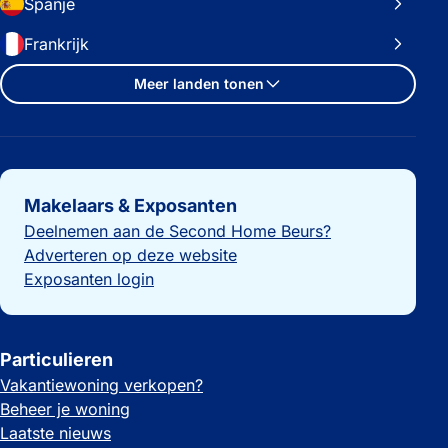
Spanje
Frankrijk
Meer landen tonen
Belangrijke links
Makelaars & Exposanten
Deelnemen aan de Second Home Beurs?
Adverteren op deze website
Exposanten login
Particulieren
Vakantiewoning verkopen?
Beheer je woning
Laatste nieuws