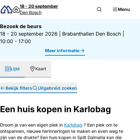
Direct naar inhoud
18 - 20 september
Menu
Den Bosch
Bezoek de beurs
18 - 20 september 2026
|
Brabanthallen Den Bosch
|
10:00 - 17:00
Meer informatie
Lijst
Kaart
Bekijk filters
Uitgebreid zoeken
Een huis kopen in Karlobag
Droom je van een eigen plek in
Karlobag
? Een plek om te
ontspannen, nieuwe herinneringen te maken en even weg te
zijn van de drukte? Een huis kopen in Split Dalmatia kan die