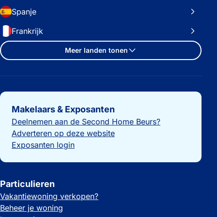
Spanje
Frankrijk
Meer landen tonen
Belangrijke links
Makelaars & Exposanten
Deelnemen aan de Second Home Beurs?
Adverteren op deze website
Exposanten login
Particulieren
Vakantiewoning verkopen?
Beheer je woning