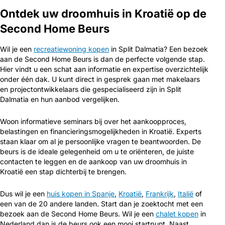
Ontdek uw droomhuis in Kroatië op de
Second Home Beurs
Wil je een
recreatiewoning kopen
in Split Dalmatia? Een bezoek
aan de Second Home Beurs is dan de perfecte volgende stap.
Hier vindt u een schat aan informatie en expertise overzichtelijk
onder één dak. U kunt direct in gesprek gaan met makelaars
en projectontwikkelaars die gespecialiseerd zijn in Split
Dalmatia en hun aanbod vergelijken.
Woon informatieve seminars bij over het aankoopproces,
belastingen en financieringsmogelijkheden in Kroatië. Experts
staan klaar om al je persoonlijke vragen te beantwoorden. De
beurs is de ideale gelegenheid om u te oriënteren, de juiste
contacten te leggen en de aankoop van uw droomhuis in
Kroatië een stap dichterbij te brengen.
Dus wil je een
huis kopen in Spanje
,
Kroatië
,
Frankrijk
,
Italië
of
een van de 20 andere landen. Start dan je zoektocht met een
bezoek aan de Second Home Beurs. Wil je een
chalet kopen
in
Nederland dan is de beurs ook een mooi startpunt. Naast