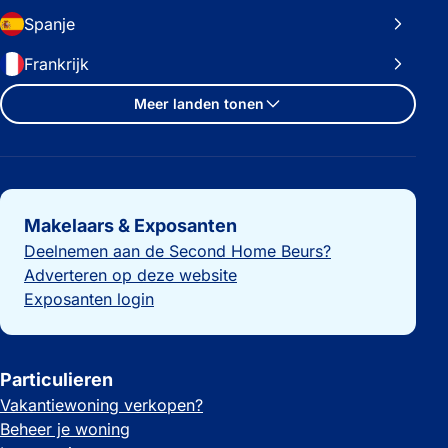
Spanje
Frankrijk
Meer landen tonen
Belangrijke links
Makelaars & Exposanten
Deelnemen aan de Second Home Beurs?
Adverteren op deze website
Exposanten login
Particulieren
Vakantiewoning verkopen?
Beheer je woning