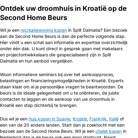
Ontdek uw droomhuis in Kroatië op de
Second Home Beurs
Wil je een
recreatiewoning kopen
in Split Dalmatia? Een bezoek
aan de Second Home Beurs is dan de perfecte volgende stap.
Hier vindt u een schat aan informatie en expertise overzichtelijk
onder één dak. U kunt direct in gesprek gaan met makelaars
en projectontwikkelaars die gespecialiseerd zijn in Split
Dalmatia en hun aanbod vergelijken.
Woon informatieve seminars bij over het aankoopproces,
belastingen en financieringsmogelijkheden in Kroatië. Experts
staan klaar om al je persoonlijke vragen te beantwoorden. De
beurs is de ideale gelegenheid om u te oriënteren, de juiste
contacten te leggen en de aankoop van uw droomhuis in
Kroatië een stap dichterbij te brengen.
Dus wil je een
huis kopen in Spanje
,
Kroatië
,
Frankrijk
,
Italië
of
een van de 20 andere landen. Start dan je zoektocht met een
bezoek aan de Second Home Beurs. Wil je een
chalet kopen
in
Nederland dan is de beurs ook een mooi startpunt. Naast