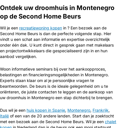
Ontdek uw droomhuis in Montenegro
op de Second Home Beurs
Wil je een
recreatiewoning kopen
in ? Een bezoek aan de
Second Home Beurs is dan de perfecte volgende stap. Hier
vindt u een schat aan informatie en expertise overzichtelijk
onder één dak. U kunt direct in gesprek gaan met makelaars
en projectontwikkelaars die gespecialiseerd zijn in en hun
aanbod vergelijken.
Woon informatieve seminars bij over het aankoopproces,
belastingen en financieringsmogelijkheden in Montenegro.
Experts staan klaar om al je persoonlijke vragen te
beantwoorden. De beurs is de ideale gelegenheid om u te
oriënteren, de juiste contacten te leggen en de aankoop van
uw droomhuis in Montenegro een stap dichterbij te brengen.
Dus wil je een
huis kopen in Spanje
,
Montenegro
,
Frankrijk
,
Italië
of een van de 20 andere landen. Start dan je zoektocht
met een bezoek aan de Second Home Beurs. Wil je een
chalet
kopen
in Nederland dan is de beurs ook een mooi startpunt.