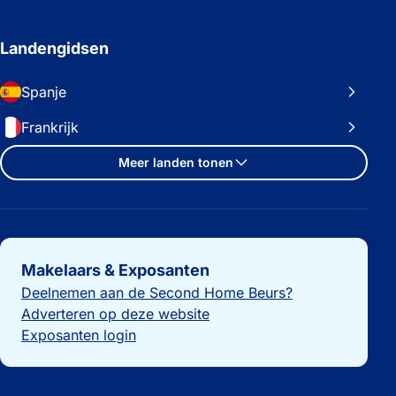
Landengidsen
Spanje
Frankrijk
Meer landen tonen
Belangrijke links
Makelaars & Exposanten
Deelnemen aan de Second Home Beurs?
Adverteren op deze website
Exposanten login