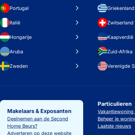
Portugal
Griekenland
Italië
Zwitserland
Hongarije
Kaapverdië
Aruba
Zuid-Afrika
Zweden
Verenigde S
Belangrijke links
Particulieren
Makelaars & Exposanten
Vakantiewoning
Deelnemen aan de Second
Beheer je wonin
Home Beurs?
Laatste nieuws
Adverteren op deze website