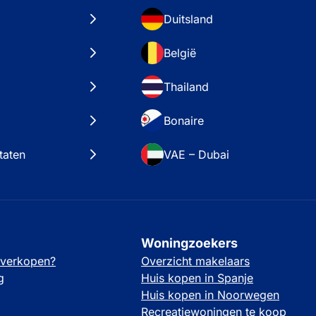
Duitsland
België
Thailand
Bonaire
taten
VAE – Dubai
Woningzoekers
 verkopen?
Overzicht makelaars
g
Huis kopen in Spanje
Huis kopen in Noorwegen
Recreatiewoningen te koop