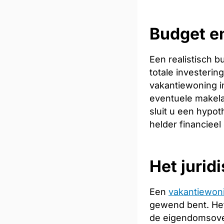
Budget en
Een realistisch 
totale investeri
vakantiewoning in
eventuele makela
sluit u een hypot
helder financieel
Het jurid
Een
vakantiewon
gewend bent. Het
de eigendomsoverd