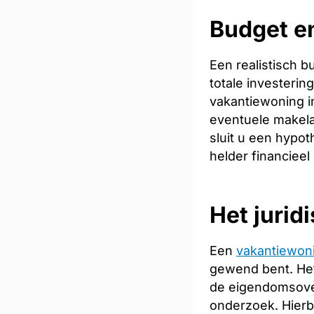
Budget en
Een realistisch 
totale investeri
vakantiewoning in
eventuele makela
sluit u een hypot
helder financieel
Het jurid
Een
vakantiewon
gewend bent. Het
de eigendomsoverd
onderzoek. Hierb