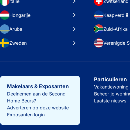
Italië
Zwitserland
Hongarije
Kaapverdië
Aruba
Zuid-Afrika
Zweden
Verenigde S
Belangrijke links
Particulieren
Makelaars & Exposanten
Vakantiewoning
Deelnemen aan de Second
Beheer je wonin
Home Beurs?
Laatste nieuws
Adverteren op deze website
Exposanten login