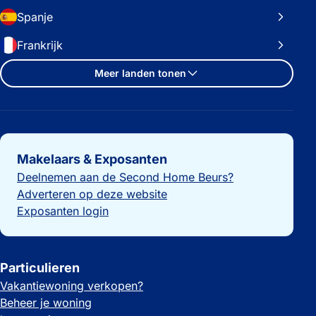
Spanje
Frankrijk
Meer landen tonen
Belangrijke links
Makelaars & Exposanten
Deelnemen aan de Second Home Beurs?
Adverteren op deze website
Exposanten login
Particulieren
Vakantiewoning verkopen?
Beheer je woning