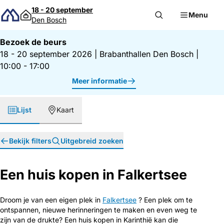
Direct naar inhoud
18 - 20 september
Menu
Den Bosch
Bezoek de beurs
18 - 20 september 2026
|
Brabanthallen Den Bosch
|
10:00 - 17:00
Meer informatie
Lijst
Kaart
Bekijk filters
Uitgebreid zoeken
Een huis kopen in Falkertsee
Droom je van een eigen plek in
Falkertsee
? Een plek om te
ontspannen, nieuwe herinneringen te maken en even weg te
zijn van de drukte? Een huis kopen in Karinthië kan die