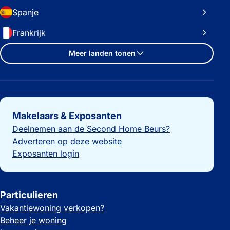
Spanje
Frankrijk
Meer landen tonen
Belangrijke links
Makelaars & Exposanten
Deelnemen aan de Second Home Beurs?
Adverteren op deze website
Exposanten login
Particulieren
Vakantiewoning verkopen?
Beheer je woning