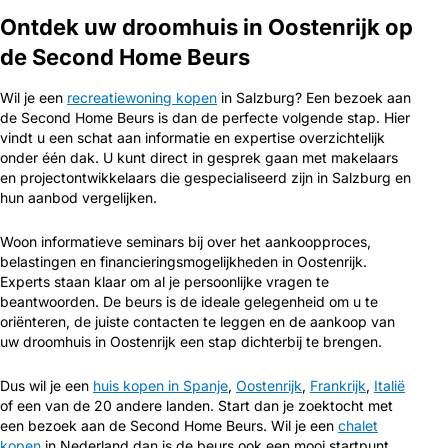
Ontdek uw droomhuis in Oostenrijk op
de Second Home Beurs
Wil je een
recreatiewoning kopen
in Salzburg? Een bezoek aan
de Second Home Beurs is dan de perfecte volgende stap. Hier
vindt u een schat aan informatie en expertise overzichtelijk
onder één dak. U kunt direct in gesprek gaan met makelaars
en projectontwikkelaars die gespecialiseerd zijn in Salzburg en
hun aanbod vergelijken.
Woon informatieve seminars bij over het aankoopproces,
belastingen en financieringsmogelijkheden in Oostenrijk.
Experts staan klaar om al je persoonlijke vragen te
beantwoorden. De beurs is de ideale gelegenheid om u te
oriënteren, de juiste contacten te leggen en de aankoop van
uw droomhuis in Oostenrijk een stap dichterbij te brengen.
Dus wil je een
huis kopen in Spanje
,
Oostenrijk
,
Frankrijk
,
Italië
of een van de 20 andere landen. Start dan je zoektocht met
een bezoek aan de Second Home Beurs. Wil je een
chalet
kopen
in Nederland dan is de beurs ook een mooi startpunt.