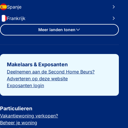
Spanje
Frankrijk
Meer landen tonen
Belangrijke links
Makelaars & Exposanten
Deelnemen aan de Second Home Beurs?
Adverteren op deze website
Exposanten login
Particulieren
Vakantiewoning verkopen?
Beheer je woning