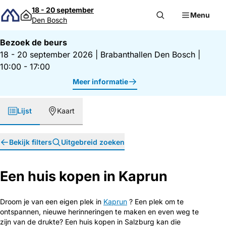
Direct naar inhoud
18 - 20 september
Menu
Den Bosch
Bezoek de beurs
18 - 20 september 2026
|
Brabanthallen Den Bosch
|
10:00 - 17:00
Meer informatie
Lijst
Kaart
Bekijk filters
Uitgebreid zoeken
Een huis kopen in Kaprun
Droom je van een eigen plek in
Kaprun
? Een plek om te
ontspannen, nieuwe herinneringen te maken en even weg te
zijn van de drukte? Een huis kopen in Salzburg kan die