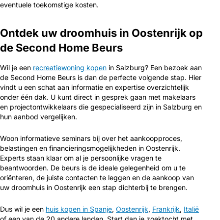
eventuele toekomstige kosten.
Ontdek uw droomhuis in Oostenrijk op
de Second Home Beurs
Wil je een
recreatiewoning kopen
in Salzburg? Een bezoek aan
de Second Home Beurs is dan de perfecte volgende stap. Hier
vindt u een schat aan informatie en expertise overzichtelijk
onder één dak. U kunt direct in gesprek gaan met makelaars
en projectontwikkelaars die gespecialiseerd zijn in Salzburg en
hun aanbod vergelijken.
Woon informatieve seminars bij over het aankoopproces,
belastingen en financieringsmogelijkheden in Oostenrijk.
Experts staan klaar om al je persoonlijke vragen te
beantwoorden. De beurs is de ideale gelegenheid om u te
oriënteren, de juiste contacten te leggen en de aankoop van
uw droomhuis in Oostenrijk een stap dichterbij te brengen.
Dus wil je een
huis kopen in Spanje
,
Oostenrijk
,
Frankrijk
,
Italië
of een van de 20 andere landen. Start dan je zoektocht met