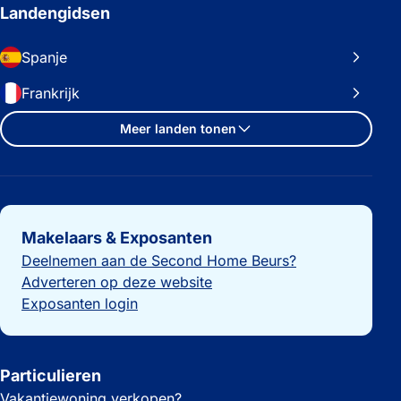
Landengidsen
Spanje
Frankrijk
Meer landen tonen
Belangrijke links
Makelaars & Exposanten
Deelnemen aan de Second Home Beurs?
Adverteren op deze website
Exposanten login
Particulieren
Vakantiewoning verkopen?