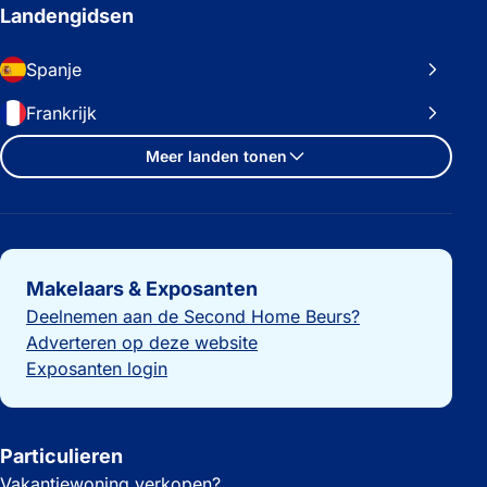
Landengidsen
Spanje
Frankrijk
Meer landen tonen
Belangrijke links
Makelaars & Exposanten
Deelnemen aan de Second Home Beurs?
Adverteren op deze website
Exposanten login
Particulieren
Vakantiewoning verkopen?