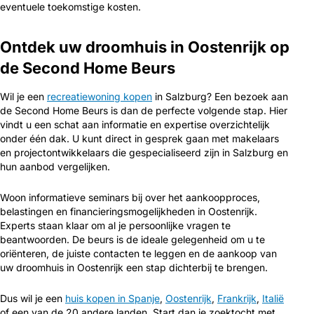
eventuele toekomstige kosten.
Ontdek uw droomhuis in Oostenrijk op
de Second Home Beurs
Wil je een
recreatiewoning kopen
in Salzburg? Een bezoek aan
de Second Home Beurs is dan de perfecte volgende stap. Hier
vindt u een schat aan informatie en expertise overzichtelijk
onder één dak. U kunt direct in gesprek gaan met makelaars
en projectontwikkelaars die gespecialiseerd zijn in Salzburg en
hun aanbod vergelijken.
Woon informatieve seminars bij over het aankoopproces,
belastingen en financieringsmogelijkheden in Oostenrijk.
Experts staan klaar om al je persoonlijke vragen te
beantwoorden. De beurs is de ideale gelegenheid om u te
oriënteren, de juiste contacten te leggen en de aankoop van
uw droomhuis in Oostenrijk een stap dichterbij te brengen.
Dus wil je een
huis kopen in Spanje
,
Oostenrijk
,
Frankrijk
,
Italië
of een van de 20 andere landen. Start dan je zoektocht met