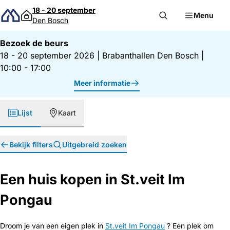
Direct naar inhoud
18 - 20 september
Menu
Den Bosch
Bezoek de beurs
18 - 20 september 2026
|
Brabanthallen Den Bosch
|
10:00 - 17:00
Meer informatie
Lijst
Kaart
Bekijk filters
Uitgebreid zoeken
Een huis kopen in St.veit Im
Pongau
Droom je van een eigen plek in
St.veit Im Pongau
? Een plek om