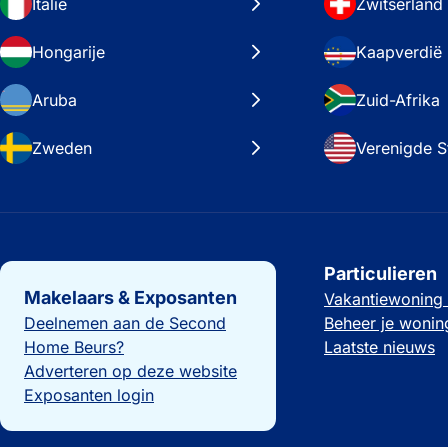
Italië
Zwitserland
Hongarije
Kaapverdië
Aruba
Zuid-Afrika
Zweden
Verenigde S
Belangrijke links
Particulieren
Makelaars & Exposanten
Vakantiewoning
Deelnemen aan de Second
Beheer je wonin
Home Beurs?
Laatste nieuws
Adverteren op deze website
Exposanten login