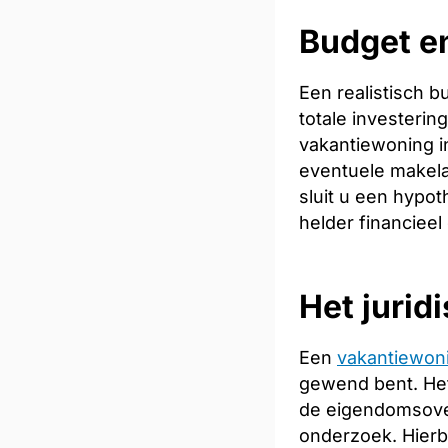
Budget en
Een realistisch 
totale investeri
vakantiewoning in
eventuele makela
sluit u een hypot
helder financieel
Het jurid
Een
vakantiewon
gewend bent. Het
de eigendomsoverd
onderzoek. Hierb