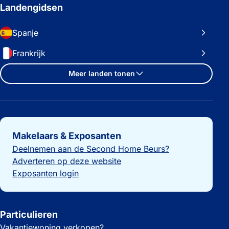
Landengidsen
Spanje
Frankrijk
Meer landen tonen
Belangrijke links
Makelaars & Exposanten
Deelnemen aan de Second Home Beurs?
Adverteren op deze website
Exposanten login
Particulieren
Vakantiewoning verkopen?