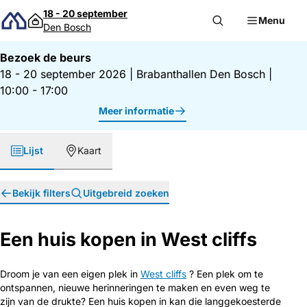
Direct naar inhoud
18 - 20 september
Menu
Den Bosch
Bezoek de beurs
18 - 20 september 2026
|
Brabanthallen Den Bosch
|
10:00 - 17:00
Meer informatie
Lijst
Kaart
Bekijk filters
Uitgebreid zoeken
Een huis kopen in West cliffs
Droom je van een eigen plek in
West cliffs
? Een plek om te
ontspannen, nieuwe herinneringen te maken en even weg te
zijn van de drukte? Een huis kopen in kan die langgekoesterde