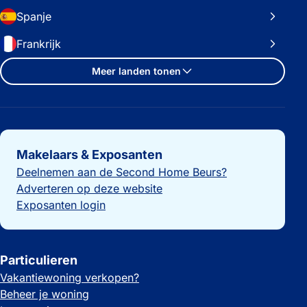
Spanje
Frankrijk
Meer landen tonen
Belangrijke links
Makelaars & Exposanten
Deelnemen aan de Second Home Beurs?
Adverteren op deze website
Exposanten login
Particulieren
Vakantiewoning verkopen?
Beheer je woning