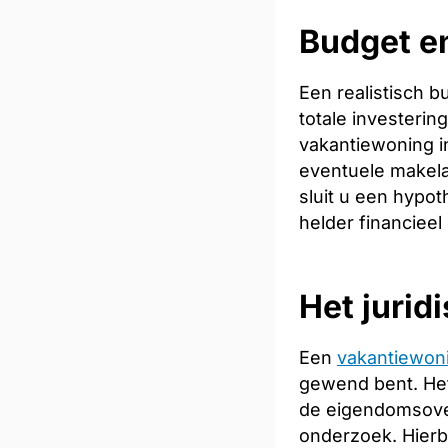
Budget en
Een realistisch 
totale investeri
vakantiewoning in
eventuele makela
sluit u een hypot
helder financieel
Het jurid
Een
vakantiewon
gewend bent. Het
de eigendomsoverd
onderzoek. Hierb