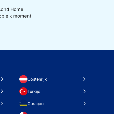
Second Home
e op elk moment
Oostenrijk
Turkije
Curaçao