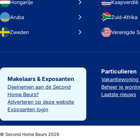
Hongarije
Kaapverdië
Aruba
Zuid-Afrika
Zweden
Verenigde S
Belangrijke links
Particulieren
Makelaars & Exposanten
Vakantiewoning
Deelnemen aan de Second
Beheer je wonin
Home Beurs?
Laatste nieuws
Adverteren op deze website
Exposanten login
© Second Home Beurs 2026