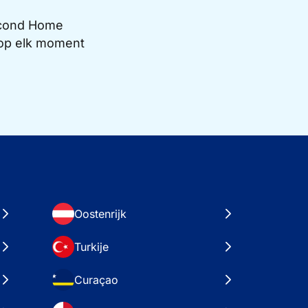
Second Home
e op elk moment
Oostenrijk
Turkije
Curaçao