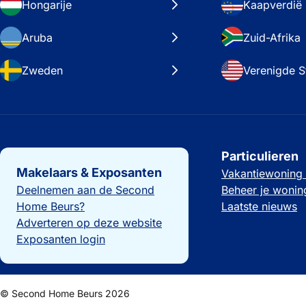
Hongarije
Kaapverdië
Aruba
Zuid-Afrika
Zweden
Verenigde S
Belangrijke links
Particulieren
Makelaars & Exposanten
Vakantiewoning
Deelnemen aan de Second
Beheer je wonin
Home Beurs?
Laatste nieuws
Adverteren op deze website
Exposanten login
© Second Home Beurs 2026