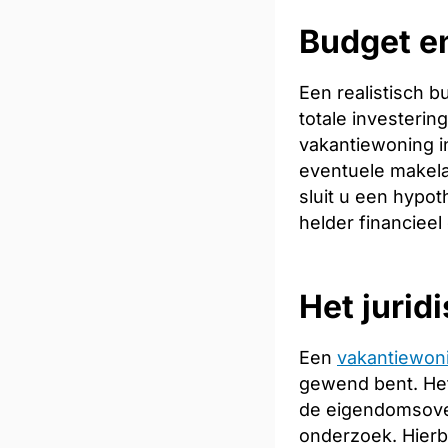
Budget en
Een realistisch 
totale investeri
vakantiewoning in
eventuele makela
sluit u een hypot
helder financieel
Het jurid
Een
vakantiewon
gewend bent. Het
de eigendomsoverd
onderzoek. Hierb