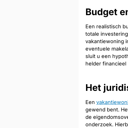
Budget en
Een realistisch 
totale investeri
vakantiewoning in
eventuele makela
sluit u een hypot
helder financieel
Het jurid
Een
vakantiewon
gewend bent. Het
de eigendomsoverd
onderzoek. Hierb