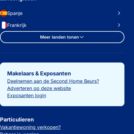
Spanje
Frankrijk
Meer landen tonen
Belangrijke links
Makelaars & Exposanten
Deelnemen aan de Second Home Beurs?
Adverteren op deze website
Exposanten login
Particulieren
Vakantiewoning verkopen?