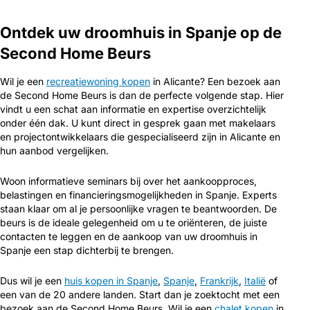
Ontdek uw droomhuis in Spanje op de
Second Home Beurs
Wil je een
recreatiewoning kopen
in Alicante? Een bezoek aan
de Second Home Beurs is dan de perfecte volgende stap. Hier
vindt u een schat aan informatie en expertise overzichtelijk
onder één dak. U kunt direct in gesprek gaan met makelaars
en projectontwikkelaars die gespecialiseerd zijn in Alicante en
hun aanbod vergelijken.
Woon informatieve seminars bij over het aankoopproces,
belastingen en financieringsmogelijkheden in Spanje. Experts
staan klaar om al je persoonlijke vragen te beantwoorden. De
beurs is de ideale gelegenheid om u te oriënteren, de juiste
contacten te leggen en de aankoop van uw droomhuis in
Spanje een stap dichterbij te brengen.
Dus wil je een
huis kopen in Spanje
,
Spanje
,
Frankrijk
,
Italië
of
een van de 20 andere landen. Start dan je zoektocht met een
bezoek aan de Second Home Beurs. Wil je een
chalet kopen
in