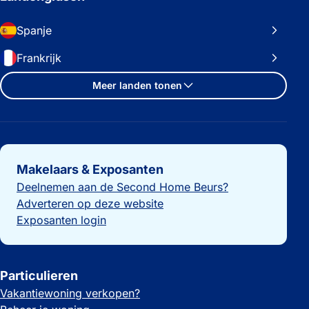
Spanje
Frankrijk
Meer landen tonen
Belangrijke links
Makelaars & Exposanten
Deelnemen aan de Second Home Beurs?
Adverteren op deze website
Exposanten login
Particulieren
Vakantiewoning verkopen?