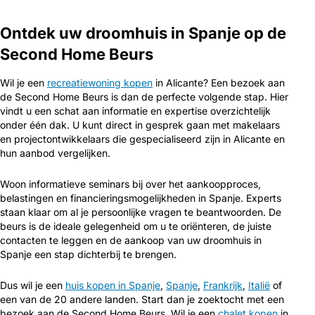
Ontdek uw droomhuis in Spanje op de
Second Home Beurs
Wil je een
recreatiewoning kopen
in Alicante? Een bezoek aan
de Second Home Beurs is dan de perfecte volgende stap. Hier
vindt u een schat aan informatie en expertise overzichtelijk
onder één dak. U kunt direct in gesprek gaan met makelaars
en projectontwikkelaars die gespecialiseerd zijn in Alicante en
hun aanbod vergelijken.
Woon informatieve seminars bij over het aankoopproces,
belastingen en financieringsmogelijkheden in Spanje. Experts
staan klaar om al je persoonlijke vragen te beantwoorden. De
beurs is de ideale gelegenheid om u te oriënteren, de juiste
contacten te leggen en de aankoop van uw droomhuis in
Spanje een stap dichterbij te brengen.
Dus wil je een
huis kopen in Spanje
,
Spanje
,
Frankrijk
,
Italië
of
een van de 20 andere landen. Start dan je zoektocht met een
bezoek aan de Second Home Beurs. Wil je een
chalet kopen
in