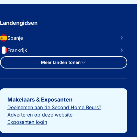
Landengidsen
Spanje
Frankrijk
Meer landen tonen
Belangrijke links
Makelaars & Exposanten
Deelnemen aan de Second Home Beurs?
Adverteren op deze website
Exposanten login