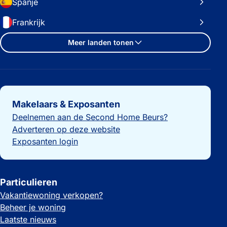
Spanje
Frankrijk
Meer landen tonen
Belangrijke links
Makelaars & Exposanten
Deelnemen aan de Second Home Beurs?
Adverteren op deze website
Exposanten login
Particulieren
Vakantiewoning verkopen?
Beheer je woning
Laatste nieuws