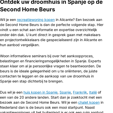
Ontdek uw droomhuis in Spanje op de
Second Home Beurs
Wil je een
recreatiewoning kopen
in Alicante? Een bezoek aan
de Second Home Beurs is dan de perfecte volgende stap. Hier
vindt u een schat aan informatie en expertise overzichtelijk
onder één dak. U kunt direct in gesprek gaan met makelaars
en projectontwikkelaars die gespecialiseerd zijn in Alicante en
hun aanbod vergelijken.
Woon informatieve seminars bij over het aankoopproces,
belastingen en financieringsmogelijkheden in Spanje. Experts
staan klaar om al je persoonlijke vragen te beantwoorden. De
beurs is de ideale gelegenheid om u te oriënteren, de juiste
contacten te leggen en de aankoop van uw droomhuis in
Spanje een stap dichterbij te brengen.
Dus wil je een
huis kopen in Spanje
,
Spanje
,
Frankrijk
,
Italië
of
een van de 20 andere landen. Start dan je zoektocht met een
bezoek aan de Second Home Beurs. Wil je een
chalet kopen
in
Nederland dan is de beurs ook een mooi startpunt. Naast
vakantiewoningen uit het buitenland is er ook een ruim aanbod