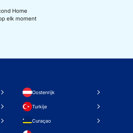
Second Home
e op elk moment
Oostenrijk
Turkije
Curaçao