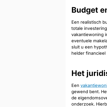
Budget en
Een realistisch 
totale investeri
vakantiewoning in
eventuele makela
sluit u een hypot
helder financieel
Het jurid
Een
vakantiewon
gewend bent. Het
de eigendomsoverd
onderzoek. Hierb