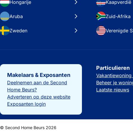
Hongarije
Kaapverdië
Aruba
Zuid-Afrika
Zweden
Verenigde S
Belangrijke links
Particulieren
Makelaars & Exposanten
Vakantiewoning
Deelnemen aan de Second
Beheer je wonin
Home Beurs?
Laatste nieuws
Adverteren op deze website
Exposanten login
© Second Home Beurs 2026