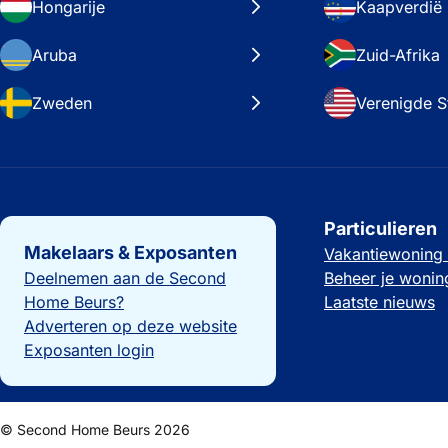
Hongarije
Kaapverdië
Aruba
Zuid-Afrika
Zweden
Verenigde S
Belangrijke links
Particulieren
Makelaars & Exposanten
Vakantiewoning
Deelnemen aan de Second
Beheer je wonin
Home Beurs?
Laatste nieuws
Adverteren op deze website
Exposanten login
© Second Home Beurs 2026