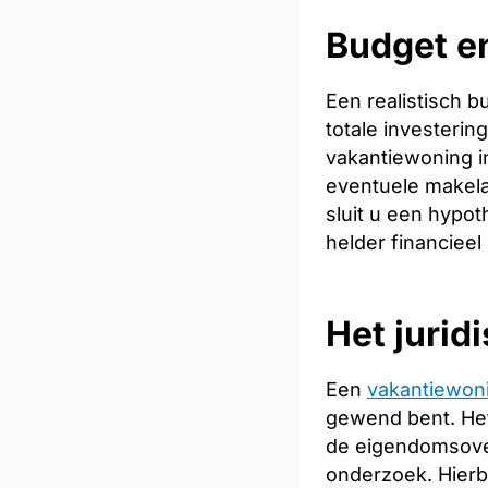
Budget e
Een realistisch 
totale investeri
vakantiewoning in
eventuele makela
sluit u een hypot
helder financieel
Het jurid
Een
vakantiewon
gewend bent. Het
de eigendomsoverd
onderzoek. Hierb