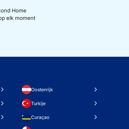
Second Home
e op elk moment
Oostenrijk
Turkije
Curaçao