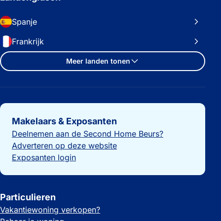
Spanje
Frankrijk
Meer landen tonen
Belangrijke links
Makelaars & Exposanten
Deelnemen aan de Second Home Beurs?
Adverteren op deze website
Exposanten login
Particulieren
Vakantiewoning verkopen?