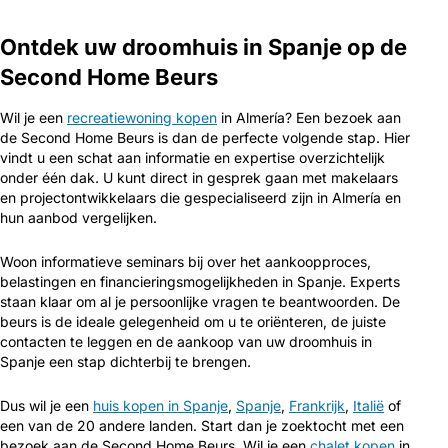
Ontdek uw droomhuis in Spanje op de
Second Home Beurs
Wil je een
recreatiewoning kopen
in Almería? Een bezoek aan
de Second Home Beurs is dan de perfecte volgende stap. Hier
vindt u een schat aan informatie en expertise overzichtelijk
onder één dak. U kunt direct in gesprek gaan met makelaars
en projectontwikkelaars die gespecialiseerd zijn in Almería en
hun aanbod vergelijken.
Woon informatieve seminars bij over het aankoopproces,
belastingen en financieringsmogelijkheden in Spanje. Experts
staan klaar om al je persoonlijke vragen te beantwoorden. De
beurs is de ideale gelegenheid om u te oriënteren, de juiste
contacten te leggen en de aankoop van uw droomhuis in
Spanje een stap dichterbij te brengen.
Dus wil je een
huis kopen in Spanje
,
Spanje
,
Frankrijk
,
Italië
of
een van de 20 andere landen. Start dan je zoektocht met een
bezoek aan de Second Home Beurs. Wil je een
chalet kopen
in