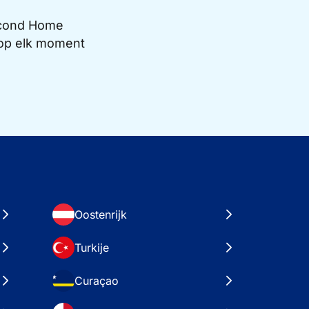
Second Home
e op elk moment
Oostenrijk
Turkije
Curaçao