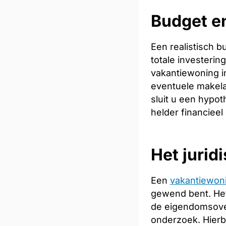
Budget en
Een realistisch 
totale investeri
vakantiewoning in
eventuele makela
sluit u een hypot
helder financieel
Het jurid
Een
vakantiewon
gewend bent. Het
de eigendomsoverd
onderzoek. Hierb