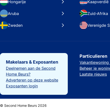
Hongarije
Kaapverdië
Aruba
Zuid-Afrika
Zweden
Verenigde S
Belangrijke links
Particulieren
Makelaars & Exposanten
Vakantiewoning
Deelnemen aan de Second
Beheer je wonin
Home Beurs?
Laatste nieuws
Adverteren op deze website
Exposanten login
© Second Home Beurs 2026