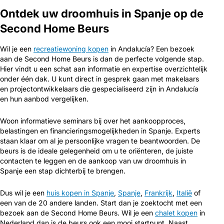
Ontdek uw droomhuis in Spanje op de
Second Home Beurs
Wil je een
recreatiewoning kopen
in Andalucía? Een bezoek
aan de Second Home Beurs is dan de perfecte volgende stap.
Hier vindt u een schat aan informatie en expertise overzichtelijk
onder één dak. U kunt direct in gesprek gaan met makelaars
en projectontwikkelaars die gespecialiseerd zijn in Andalucía
en hun aanbod vergelijken.
Woon informatieve seminars bij over het aankoopproces,
belastingen en financieringsmogelijkheden in Spanje. Experts
staan klaar om al je persoonlijke vragen te beantwoorden. De
beurs is de ideale gelegenheid om u te oriënteren, de juiste
contacten te leggen en de aankoop van uw droomhuis in
Spanje een stap dichterbij te brengen.
Dus wil je een
huis kopen in Spanje
,
Spanje
,
Frankrijk
,
Italië
of
een van de 20 andere landen. Start dan je zoektocht met een
bezoek aan de Second Home Beurs. Wil je een
chalet kopen
in
Nederland dan is de beurs ook een mooi startpunt. Naast