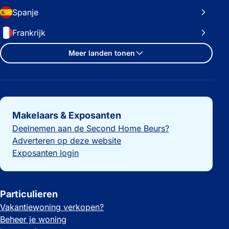
Spanje
Frankrijk
Meer landen tonen
Belangrijke links
Makelaars & Exposanten
Deelnemen aan de Second Home Beurs?
Adverteren op deze website
Exposanten login
Particulieren
Vakantiewoning verkopen?
Beheer je woning