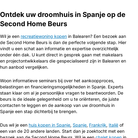
Ontdek uw droomhuis in Spanje op de
Second Home Beurs
Wil je een
recreatiewoning kopen
in Balearen? Een bezoek aan
de Second Home Beurs is dan de perfecte volgende stap. Hier
vindt u een schat aan informatie en expertise overzichtelijk
onder één dak. U kunt direct in gesprek gaan met makelaars
en projectontwikkelaars die gespecialiseerd zijn in Balearen en
hun aanbod vergelijken.
Woon informatieve seminars bij over het aankoopproces,
belastingen en financieringsmogelijkheden in Spanje. Experts
staan klaar om al je persoonlijke vragen te beantwoorden. De
beurs is de ideale gelegenheid om u te oriënteren, de juiste
contacten te leggen en de aankoop van uw droomhuis in
Spanje een stap dichterbij te brengen.
Dus wil je een
huis kopen in Spanje
,
Spanje
,
Frankrijk
,
Italië
of
een van de 20 andere landen. Start dan je zoektocht met een
bezoek aan de Second Home Beurs. Wil je een
chalet kopen
in