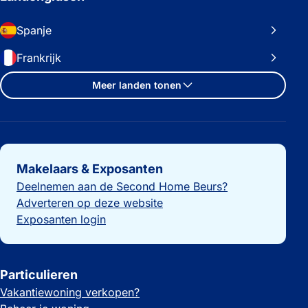
Spanje
Frankrijk
Meer landen tonen
Belangrijke links
Makelaars & Exposanten
Deelnemen aan de Second Home Beurs?
Adverteren op deze website
Exposanten login
Particulieren
Vakantiewoning verkopen?