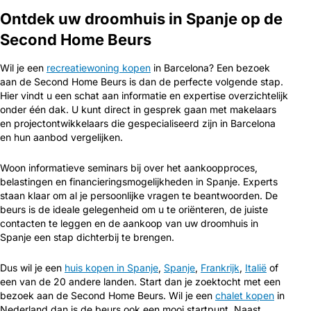
Ontdek uw droomhuis in Spanje op de
Second Home Beurs
Wil je een
recreatiewoning kopen
in Barcelona? Een bezoek
aan de Second Home Beurs is dan de perfecte volgende stap.
Hier vindt u een schat aan informatie en expertise overzichtelijk
onder één dak. U kunt direct in gesprek gaan met makelaars
en projectontwikkelaars die gespecialiseerd zijn in Barcelona
en hun aanbod vergelijken.
Woon informatieve seminars bij over het aankoopproces,
belastingen en financieringsmogelijkheden in Spanje. Experts
staan klaar om al je persoonlijke vragen te beantwoorden. De
beurs is de ideale gelegenheid om u te oriënteren, de juiste
contacten te leggen en de aankoop van uw droomhuis in
Spanje een stap dichterbij te brengen.
Dus wil je een
huis kopen in Spanje
,
Spanje
,
Frankrijk
,
Italië
of
een van de 20 andere landen. Start dan je zoektocht met een
bezoek aan de Second Home Beurs. Wil je een
chalet kopen
in
Nederland dan is de beurs ook een mooi startpunt. Naast