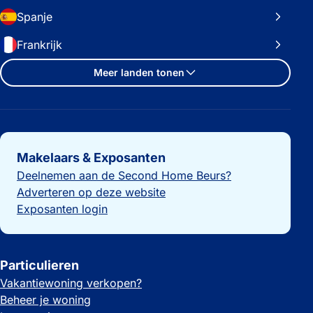
Spanje
Frankrijk
Meer landen tonen
Belangrijke links
Makelaars & Exposanten
Deelnemen aan de Second Home Beurs?
Adverteren op deze website
Exposanten login
Particulieren
Vakantiewoning verkopen?
Beheer je woning