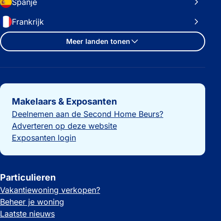
Spanje
Frankrijk
Meer landen tonen
Belangrijke links
Makelaars & Exposanten
Deelnemen aan de Second Home Beurs?
Adverteren op deze website
Exposanten login
Particulieren
Vakantiewoning verkopen?
Beheer je woning
Laatste nieuws