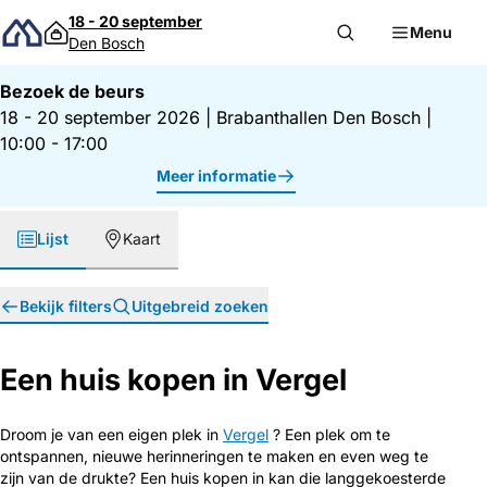
Direct naar inhoud
18 - 20 september
Menu
Den Bosch
Bezoek de beurs
18 - 20 september 2026
|
Brabanthallen Den Bosch
|
10:00 - 17:00
Meer informatie
Lijst
Kaart
Bekijk filters
Uitgebreid zoeken
Een huis kopen in Vergel
Droom je van een eigen plek in
Vergel
? Een plek om te
ontspannen, nieuwe herinneringen te maken en even weg te
zijn van de drukte? Een huis kopen in kan die langgekoesterde