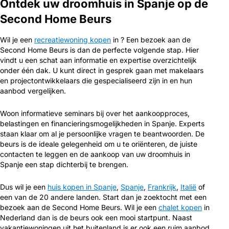
Ontdek uw droomhuis in Spanje op de
Second Home Beurs
Wil je een
recreatiewoning kopen
in ? Een bezoek aan de
Second Home Beurs is dan de perfecte volgende stap. Hier
vindt u een schat aan informatie en expertise overzichtelijk
onder één dak. U kunt direct in gesprek gaan met makelaars
en projectontwikkelaars die gespecialiseerd zijn in en hun
aanbod vergelijken.
Woon informatieve seminars bij over het aankoopproces,
belastingen en financieringsmogelijkheden in Spanje. Experts
staan klaar om al je persoonlijke vragen te beantwoorden. De
beurs is de ideale gelegenheid om u te oriënteren, de juiste
contacten te leggen en de aankoop van uw droomhuis in
Spanje een stap dichterbij te brengen.
Dus wil je een
huis kopen in Spanje
,
Spanje
,
Frankrijk
,
Italië
of
een van de 20 andere landen. Start dan je zoektocht met een
bezoek aan de Second Home Beurs. Wil je een
chalet kopen
in
Nederland dan is de beurs ook een mooi startpunt. Naast
vakantiewoningen uit het buitenland is er ook een ruim aanbod