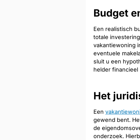
Budget en
Een realistisch 
totale investeri
vakantiewoning in
eventuele makela
sluit u een hypot
helder financieel
Het jurid
Een
vakantiewon
gewend bent. Het
de eigendomsoverd
onderzoek. Hierb