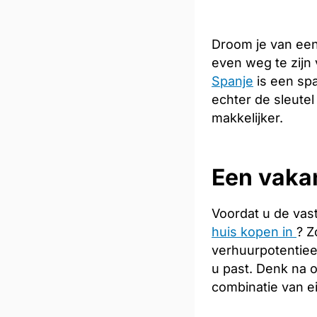
Droom je van een
even weg te zijn
Spanje
is een spa
echter de sleutel
makkelijker.
Een vakan
Voordat u de vas
huis kopen in
? Z
verhuurpotentiee
u past. Denk na 
combinatie van e