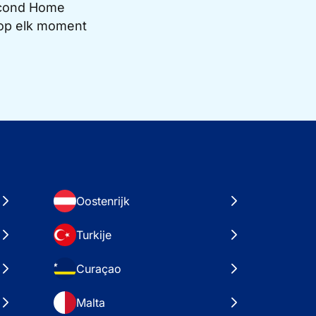
Second Home
e op elk moment
Oostenrijk
Turkije
Curaçao
Malta