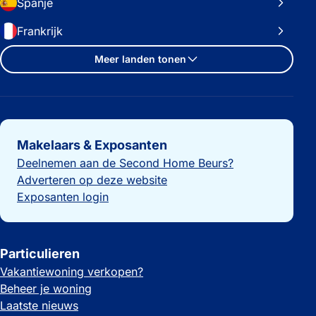
Spanje
Frankrijk
Meer landen tonen
Belangrijke links
Makelaars & Exposanten
Deelnemen aan de Second Home Beurs?
Adverteren op deze website
Exposanten login
Particulieren
Vakantiewoning verkopen?
Beheer je woning
Laatste nieuws