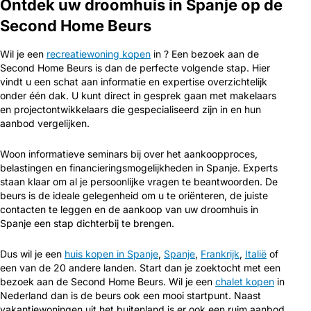
Ontdek uw droomhuis in Spanje op de
Second Home Beurs
Wil je een
recreatiewoning kopen
in ? Een bezoek aan de
Second Home Beurs is dan de perfecte volgende stap. Hier
vindt u een schat aan informatie en expertise overzichtelijk
onder één dak. U kunt direct in gesprek gaan met makelaars
en projectontwikkelaars die gespecialiseerd zijn in en hun
aanbod vergelijken.
Woon informatieve seminars bij over het aankoopproces,
belastingen en financieringsmogelijkheden in Spanje. Experts
staan klaar om al je persoonlijke vragen te beantwoorden. De
beurs is de ideale gelegenheid om u te oriënteren, de juiste
contacten te leggen en de aankoop van uw droomhuis in
Spanje een stap dichterbij te brengen.
Dus wil je een
huis kopen in Spanje
,
Spanje
,
Frankrijk
,
Italië
of
een van de 20 andere landen. Start dan je zoektocht met een
bezoek aan de Second Home Beurs. Wil je een
chalet kopen
in
Nederland dan is de beurs ook een mooi startpunt. Naast
vakantiewoningen uit het buitenland is er ook een ruim aanbod