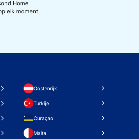
Second Home
e op elk moment
Oostenrijk
Turkije
Curaçao
Malta