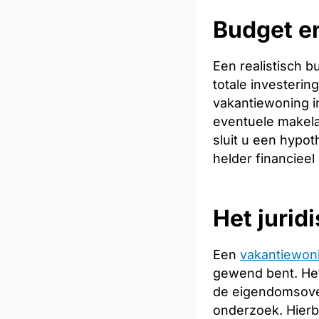
Budget en
Een realistisch 
totale investeri
vakantiewoning in
eventuele makela
sluit u een hypot
helder financieel
Het jurid
Een
vakantiewon
gewend bent. Het
de eigendomsoverd
onderzoek. Hierb