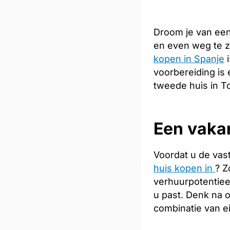
Droom je van een
en even weg te z
kopen in Spanje
i
voorbereiding is 
tweede huis in T
Een vakan
Voordat u de vas
huis kopen in
? Z
verhuurpotentiee
u past. Denk na 
combinatie van e