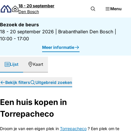
Direct naar inhoud
18 - 20 september
Menu
Den Bosch
Bezoek de beurs
18 - 20 september 2026
|
Brabanthallen Den Bosch
|
10:00 - 17:00
Meer informatie
Lijst
Kaart
Bekijk filters
Uitgebreid zoeken
Een huis kopen in
Torrepacheco
Droom je van een eigen plek in
Torrepacheco
? Een plek om te