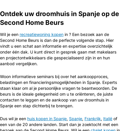
Ontdek uw droomhuis in Spanje op de
Second Home Beurs
Wil je een
recreatiewoning kopen
in ? Een bezoek aan de
Second Home Beurs is dan de perfecte volgende stap. Hier
vindt u een schat aan informatie en expertise overzichtelijk
onder één dak. U kunt direct in gesprek gaan met makelaars
en projectontwikkelaars die gespecialiseerd zijn in en hun
aanbod vergelijken.
Woon informatieve seminars bij over het aankoopproces,
belastingen en financieringsmogelijkheden in Spanje. Experts
staan klaar om al je persoonlijke vragen te beantwoorden. De
beurs is de ideale gelegenheid om u te oriënteren, de juiste
contacten te leggen en de aankoop van uw droomhuis in
Spanje een stap dichterbij te brengen.
Dus wil je een
huis kopen in Spanje
,
Spanje
,
Frankrijk
,
Italië
of
een van de 20 andere landen. Start dan je zoektocht met een
bezoek aan de Second Home Beurs. Wil je een
chalet kopen
in