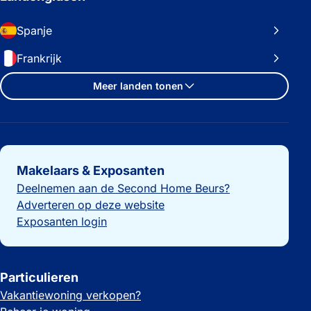
Spanje
Frankrijk
Meer landen tonen
Belangrijke links
Makelaars & Exposanten
Deelnemen aan de Second Home Beurs?
Adverteren op deze website
Exposanten login
Particulieren
Vakantiewoning verkopen?