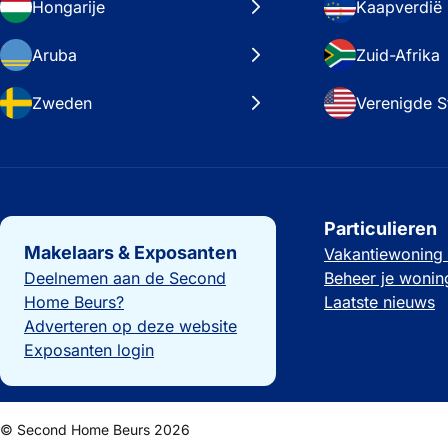
Hongarije
Kaapverdië
Aruba
Zuid-Afrika
Zweden
Verenigde S
Belangrijke links
Particulieren
Makelaars & Exposanten
Vakantiewoning
Deelnemen aan de Second
Beheer je wonin
Home Beurs?
Laatste nieuws
Adverteren op deze website
Exposanten login
© Second Home Beurs 2026