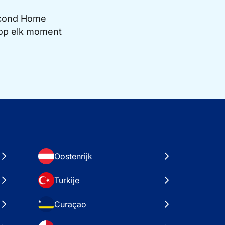
Second Home
e op elk moment
Oostenrijk
Turkije
Curaçao