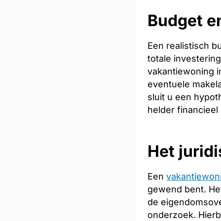
Budget en
Een realistisch 
totale investeri
vakantiewoning in
eventuele makela
sluit u een hypot
helder financieel
Het jurid
Een
vakantiewon
gewend bent. Het
de eigendomsoverd
onderzoek. Hierb