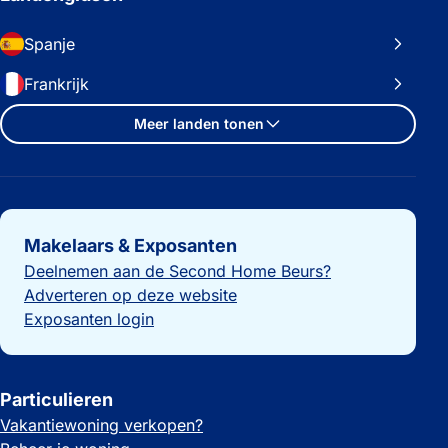
Spanje
Frankrijk
Meer landen tonen
Belangrijke links
Makelaars & Exposanten
Deelnemen aan de Second Home Beurs?
Adverteren op deze website
Exposanten login
Particulieren
Vakantiewoning verkopen?