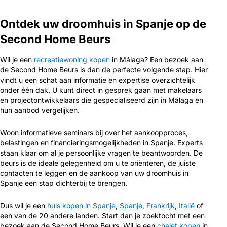
Ontdek uw droomhuis in Spanje op de
Second Home Beurs
Wil je een
recreatiewoning kopen
in Málaga? Een bezoek aan
de Second Home Beurs is dan de perfecte volgende stap. Hier
vindt u een schat aan informatie en expertise overzichtelijk
onder één dak. U kunt direct in gesprek gaan met makelaars
en projectontwikkelaars die gespecialiseerd zijn in Málaga en
hun aanbod vergelijken.
Woon informatieve seminars bij over het aankoopproces,
belastingen en financieringsmogelijkheden in Spanje. Experts
staan klaar om al je persoonlijke vragen te beantwoorden. De
beurs is de ideale gelegenheid om u te oriënteren, de juiste
contacten te leggen en de aankoop van uw droomhuis in
Spanje een stap dichterbij te brengen.
Dus wil je een
huis kopen in Spanje
,
Spanje
,
Frankrijk
,
Italië
of
een van de 20 andere landen. Start dan je zoektocht met een
bezoek aan de Second Home Beurs. Wil je een
chalet kopen
in