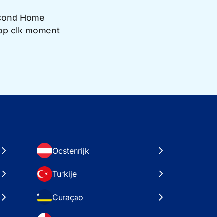
Second Home
e op elk moment
Oostenrijk
Turkije
Curaçao