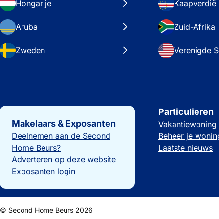
Hongarije
Kaapverdië
Aruba
Zuid-Afrika
Zweden
Verenigde S
Belangrijke links
Particulieren
Makelaars & Exposanten
Vakantiewoning
Deelnemen aan de Second
Beheer je wonin
Home Beurs?
Laatste nieuws
Adverteren op deze website
Exposanten login
© Second Home Beurs 2026