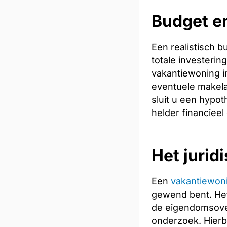
Budget en
Een realistisch 
totale investeri
vakantiewoning in
eventuele makela
sluit u een hypot
helder financieel
Het jurid
Een
vakantiewon
gewend bent. Het
de eigendomsoverd
onderzoek. Hierb