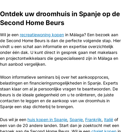
Ontdek uw droomhuis in Spanje op de
Second Home Beurs
Wil je een
recreatiewoning kopen
in Málaga? Een bezoek aan
de Second Home Beurs is dan de perfecte volgende stap. Hier
vindt u een schat aan informatie en expertise overzichtelijk
onder één dak. U kunt direct in gesprek gaan met makelaars
en projectontwikkelaars die gespecialiseerd zijn in Málaga en
hun aanbod vergelijken.
Woon informatieve seminars bij over het aankoopproces,
belastingen en financieringsmogelijkheden in Spanje. Experts
staan klaar om al je persoonlijke vragen te beantwoorden. De
beurs is de ideale gelegenheid om u te oriënteren, de juiste
contacten te leggen en de aankoop van uw droomhuis in
Spanje een stap dichterbij te brengen.
Dus wil je een
huis kopen in Spanje
,
Spanje
,
Frankrijk
,
Italië
of
een van de 20 andere landen. Start dan je zoektocht met een
bezoek aan de Second Home Beurs. Wil je een
chalet kopen
in