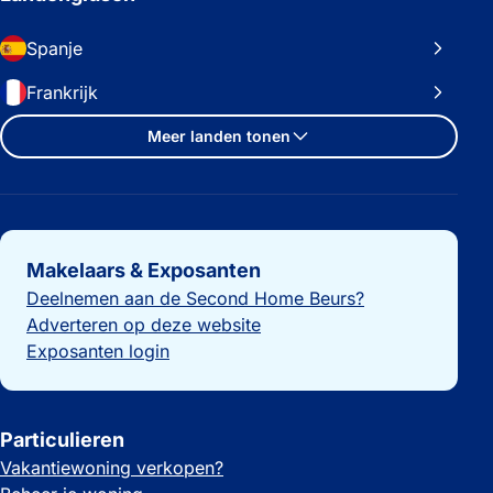
Spanje
Frankrijk
Meer landen tonen
Belangrijke links
Makelaars & Exposanten
Deelnemen aan de Second Home Beurs?
Adverteren op deze website
Exposanten login
Particulieren
Vakantiewoning verkopen?