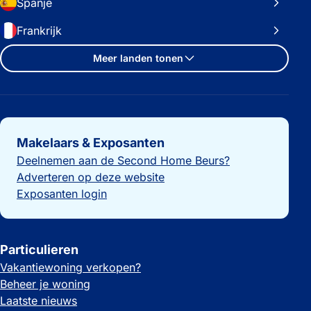
Spanje
Frankrijk
Meer landen tonen
Belangrijke links
Makelaars & Exposanten
Deelnemen aan de Second Home Beurs?
Adverteren op deze website
Exposanten login
Particulieren
Vakantiewoning verkopen?
Beheer je woning
Laatste nieuws