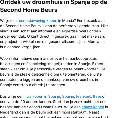
Ontdek uw droomhuis in Spanje op de
Second Home Beurs
Wil je een
recreatiewoning kopen
in Murcia? Een bezoek aan
de Second Home Beurs is dan de perfecte volgende stap. Hier
vindt u een schat aan informatie en expertise overzichtelijk
onder één dak. U kunt direct in gesprek gaan met makelaars
en projectontwikkelaars die gespecialiseerd zijn in Murcia en
hun aanbod vergelijken.
Woon informatieve seminars bij over het aankoopproces,
belastingen en financieringsmogelijkheden in Spanje. Experts
staan klaar om al je persoonlijke vragen te beantwoorden. De
beurs is de ideale gelegenheid om u te oriënteren, de juiste
contacten te leggen en de aankoop van uw droomhuis in
Spanje een stap dichterbij te brengen.
Dus wil je een
huis kopen in Spanje
,
Spanje
,
Frankrijk
,
Italië
of
een van de 20 andere landen. Start dan je zoektocht met een
bezoek aan de Second Home Beurs. Wil je een
chalet kopen
in
Nederland dan is de beurs ook een mooi startpunt. Naast
vakantiewoningen uit het buitenland is er ook een ruim aanbod