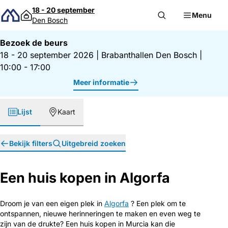
Direct naar inhoud
18 - 20 september
Menu
Den Bosch
Bezoek de beurs
18 - 20 september 2026
|
Brabanthallen Den Bosch
|
10:00 - 17:00
Meer informatie
Lijst
Kaart
Bekijk filters
Uitgebreid zoeken
Een huis kopen in Algorfa
Droom je van een eigen plek in
Algorfa
? Een plek om te
ontspannen, nieuwe herinneringen te maken en even weg te
zijn van de drukte? Een huis kopen in Murcia kan die