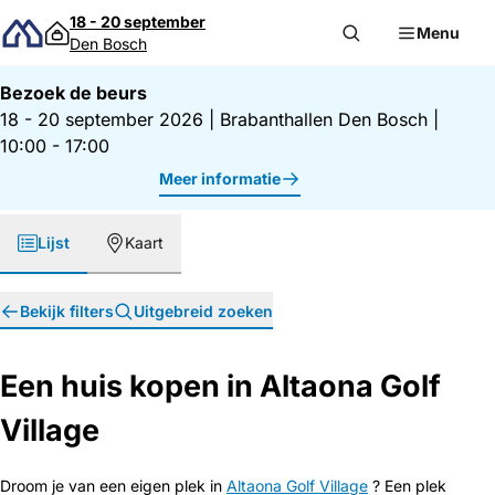
Direct naar inhoud
18 - 20 september
Menu
Den Bosch
Bezoek de beurs
18 - 20 september 2026
|
Brabanthallen Den Bosch
|
10:00 - 17:00
Meer informatie
Lijst
Kaart
Bekijk filters
Uitgebreid zoeken
Een huis kopen in Altaona Golf
Village
Droom je van een eigen plek in
Altaona Golf Village
? Een plek