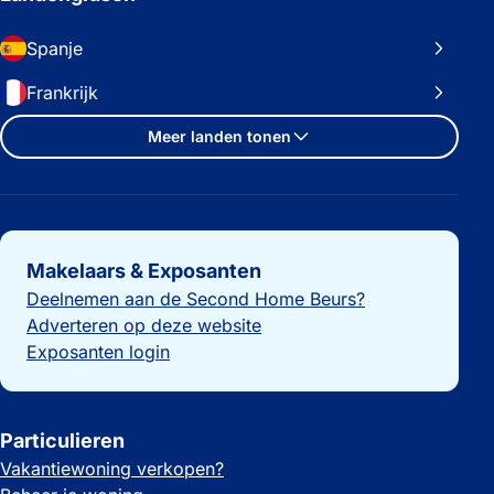
Spanje
Frankrijk
Meer landen tonen
Belangrijke links
Makelaars & Exposanten
Deelnemen aan de Second Home Beurs?
Adverteren op deze website
Exposanten login
Particulieren
Vakantiewoning verkopen?