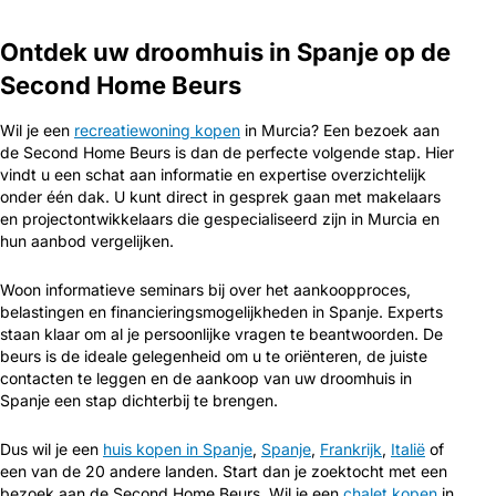
Ontdek uw droomhuis in Spanje op de
Second Home Beurs
Wil je een
recreatiewoning kopen
in Murcia? Een bezoek aan
de Second Home Beurs is dan de perfecte volgende stap. Hier
vindt u een schat aan informatie en expertise overzichtelijk
onder één dak. U kunt direct in gesprek gaan met makelaars
en projectontwikkelaars die gespecialiseerd zijn in Murcia en
hun aanbod vergelijken.
Woon informatieve seminars bij over het aankoopproces,
belastingen en financieringsmogelijkheden in Spanje. Experts
staan klaar om al je persoonlijke vragen te beantwoorden. De
beurs is de ideale gelegenheid om u te oriënteren, de juiste
contacten te leggen en de aankoop van uw droomhuis in
Spanje een stap dichterbij te brengen.
Dus wil je een
huis kopen in Spanje
,
Spanje
,
Frankrijk
,
Italië
of
een van de 20 andere landen. Start dan je zoektocht met een
bezoek aan de Second Home Beurs. Wil je een
chalet kopen
in