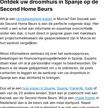
Ontdek uw droomhuis in Spanje op de
Second Home Beurs
Wil je een
recreatiewoning kopen
in Murcia? Een bezoek aan
de Second Home Beurs is dan de perfecte volgende stap. Hier
vindt u een schat aan informatie en expertise overzichtelijk
onder één dak. U kunt direct in gesprek gaan met makelaars
en projectontwikkelaars die gespecialiseerd zijn in Murcia en
hun aanbod vergelijken.
Woon informatieve seminars bij over het aankoopproces,
belastingen en financieringsmogelijkheden in Spanje. Experts
staan klaar om al je persoonlijke vragen te beantwoorden. De
beurs is de ideale gelegenheid om u te oriënteren, de juiste
contacten te leggen en de aankoop van uw droomhuis in
Spanje een stap dichterbij te brengen.
Dus wil je een
huis kopen in Spanje
,
Spanje
,
Frankrijk
,
Italië
of
een van de 20 andere landen. Start dan je zoektocht met een
bezoek aan de Second Home Beurs. Wil je een
chalet kopen
in
Nederland dan is de beurs ook een mooi startpunt. Naast
vakantiewoningen uit het buitenland is er ook een ruim aanbod