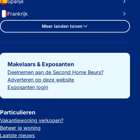
Spanje
Frankrijk
Meer landen tonen
Belangrijke links
Makelaars & Exposanten
Deelnemen aan de Second Home Beurs?
Adverteren op deze website
Exposanten login
Particulieren
Vakantiewoning verkopen?
Beheer je woning
Laatste nieuws