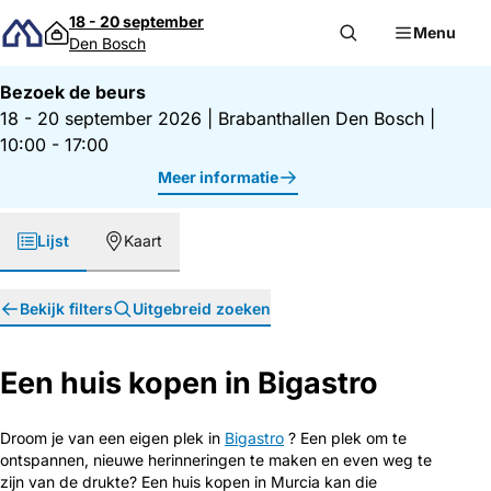
Direct naar inhoud
18 - 20 september
Menu
Den Bosch
Bezoek de beurs
18 - 20 september 2026
|
Brabanthallen Den Bosch
|
10:00 - 17:00
Meer informatie
Lijst
Kaart
Bekijk filters
Uitgebreid zoeken
Een huis kopen in Bigastro
Droom je van een eigen plek in
Bigastro
? Een plek om te
ontspannen, nieuwe herinneringen te maken en even weg te
zijn van de drukte? Een huis kopen in Murcia kan die